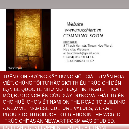
TRÊN CON ĐƯỜNG XÂY DỰNG MỘT GIÁ TRỊ VĂN HÓA
VIỆT, CHÚNG TÔI TỰ HÀO GIỚI THIỆU TRÚC CHỈ ĐẾN
BẠN BÈ QUỐC TẾ NHƯ MỘT LOẠI HÌNH NGHỆ THUẬT
MỚI; ĐƯỢC NGHIÊN CỨU, XÂY DỰNG VÀ PHÁT TRIỂN
CHO HUẾ, CHO VIỆT NAM! ON THE ROAD TO BUILDING
A NEW VIETNAMESE CULTURE VALUES, WE ARE
PROUD TO INTRODUCE TO FRIENDS IN THE WORLD
"TRÚC CHỈ" AS AN NEW ART FORM WAS STUDIED,
BUILT AND DEVELOPMENT TO HUE, VIETNAM!