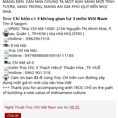
MANG ĐẾN  CĂN NHÀ CHÚNG TA MỘT ÁNH SÁNG MỚI TINH 
TƯƠM, SANG TRỌNG, MANG AN GIA PHÚ QUÝ ĐẾN MỌI 
NHÀ.
𝗧𝗿ú𝗰 𝗖𝗵ỉ 𝗵𝗶ệ𝗻 𝗰ó 𝟯 𝗸𝗵ô𝗻𝗴 𝗴𝗶𝗮𝗻 𝘁ạ𝗶 𝟯 𝗺𝗶ề𝗻 𝗩𝗶ệ𝘁 𝗡𝗮𝗺
Tìm ở Saigon:
 VPĐD: TRúc Chỉ KM 1000: 2/3A Nguyễn Thị Minh Khai, P. 
Đakao, Quận 1, TP.HCM ( tòa nhà HOLISTAY )
 Hotline :  0962901518 
Tìm ở Hà Nội
 Trúc Chỉ Hà Nôi: 
 Hotline : 0979898689/0916111185 
 Trúc Chỉ KM số 0
 Vườn Trúc Chỉ, 5 Thạch Hãn,P. Thuận Hòa , TP. HUẾ
 Hotline : 0962 901 518
+++ Cám ơn bạn đã đi cùng Trúc Chỉ trên con đường xây 
dựng một giá trị mới của văn hóa Việt
+++ Thank you for accompanying with TRÚC CHỈ on the path 
of building a new value of Vietnamese culture
Nghệ Thuật Trúc Chỉ Việt Nam
vào lúc
09:15
Chia sẻ