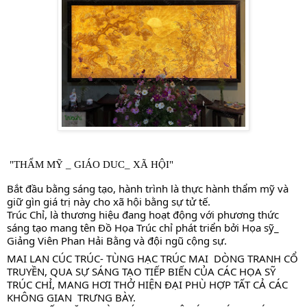
"THẨM MỸ _ GIÁO DUC_ XÃ HỘI"
Bắt đầu bằng sáng tạo, hành trình là thực h
ành thẩm mỹ và 
giữ gìn giá trị này cho xã hội bằng sự tử tế.
Trúc Chỉ, là thương hiệu đang hoạt động với phương thức 
sáng tạo mang tên Đồ Họa Trúc chỉ phát triển bởi Họa sỹ_ 
Giảng Viên Phan Hải Bằng và đội ngũ cộng sự.
MAI LAN CÚC TRÚC- TÙNG HẠC TRÚC MAI  DÒNG TRANH CỔ 
TRUYỀN, QUA SỰ SÁNG TẠO TIẾP BIẾN CỦA CÁC HỌA SỸ 
TRÚC CHỈ, MANG HƠI THỞ HIỆN ĐẠI PHÙ HỢP TẤT CẢ CÁC 
KHÔNG GIAN  TRƯNG BÀY. 