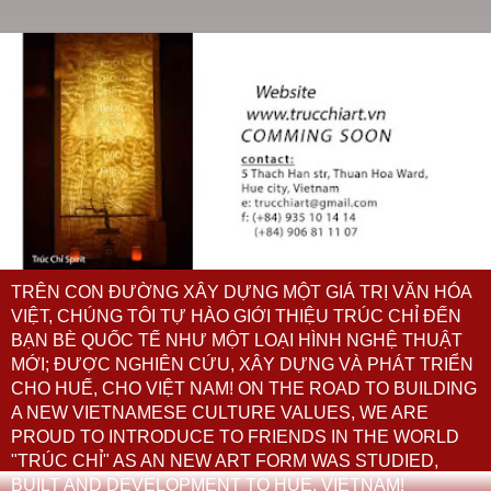
TRÊN CON ĐƯỜNG XÂY DỰNG MỘT GIÁ TRỊ VĂN HÓA
VIỆT, CHÚNG TÔI TỰ HÀO GIỚI THIỆU TRÚC CHỈ ĐẾN
BẠN BÈ QUỐC TẾ NHƯ MỘT LOẠI HÌNH NGHỆ THUẬT
MỚI; ĐƯỢC NGHIÊN CỨU, XÂY DỰNG VÀ PHÁT TRIỂN
CHO HUẾ, CHO VIỆT NAM! ON THE ROAD TO BUILDING
A NEW VIETNAMESE CULTURE VALUES, WE ARE
PROUD TO INTRODUCE TO FRIENDS IN THE WORLD
"TRÚC CHỈ" AS AN NEW ART FORM WAS STUDIED,
BUILT AND DEVELOPMENT TO HUE, VIETNAM!