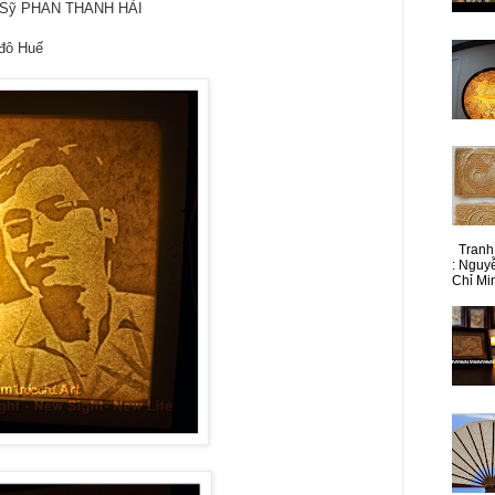
 Sỹ PHAN THANH HẢI
 đô Huế
Tranh 
: Nguy
Chỉ Min