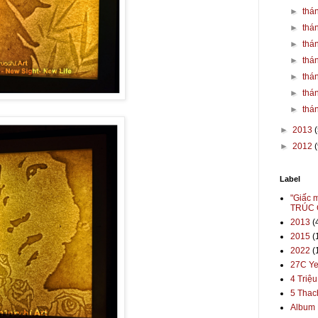
►
thá
►
thá
►
thá
►
thá
►
thá
►
thá
►
thá
►
2013
►
2012
(
Label
"Giấc 
TRÚC 
2013
(
2015
(
2022
(
27C Ye
4 Triệ
5 Thac
Album 