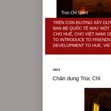
TRÊN CON ĐƯỜNG XÂY DỰNG
BẠN BÈ QUỐC TẾ NHƯ MỘT 
CHO HUẾ, CHO VIỆT NAM! 
TO INTRODUCE TO FRIENDS 
DEVELOPMENT TO HUE, VIE
1/8/14
Chân dung Trúc Chỉ