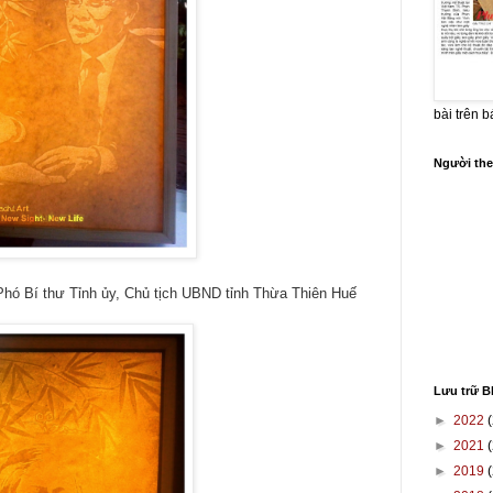
bài trên 
Người the
Bí thư Tỉnh ủy, Chủ tịch UBND tỉnh Thừa Thiên Huế
Lưu trữ B
►
2022
(
►
2021
(
►
2019
(