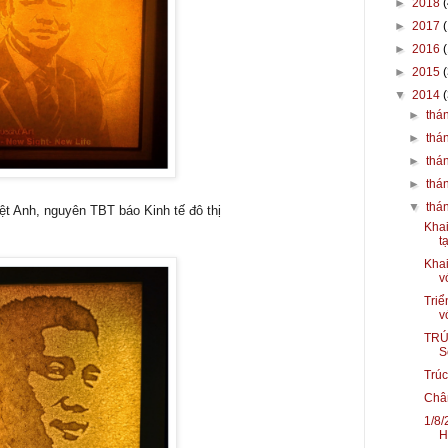
►
2018
(
►
2017
►
2016
►
2015
▼
2014
►
thá
►
thá
►
thá
►
thá
▼
thá
ệt Anh, nguyên TBT báo Kinh tế đô thị
Khai
tạ
Khai
vớ
Triể
vớ
TRÚC
S
Trúc
Châ
1/8/
H