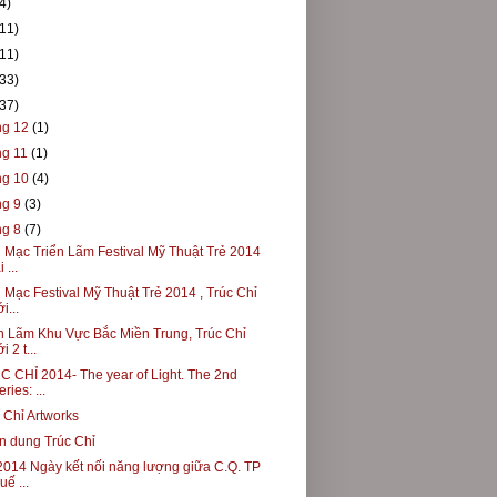
4)
(11)
(11)
(33)
(37)
ng 12
(1)
ng 11
(1)
ng 10
(4)
ng 9
(3)
ng 8
(7)
 Mạc Triển Lãm Festival Mỹ Thuật Trẻ 2014
i ...
 Mạc Festival Mỹ Thuật Trẻ 2014 , Trúc Chỉ
i...
n Lãm Khu Vực Bắc Miền Trung, Trúc Chỉ
i 2 t...
 CHỈ 2014- The year of Light. The 2nd
eries: ...
 Chỉ Artworks
n dung Trúc Chỉ
2014 Ngày kết nối năng lượng giữa C.Q. TP
uế ...