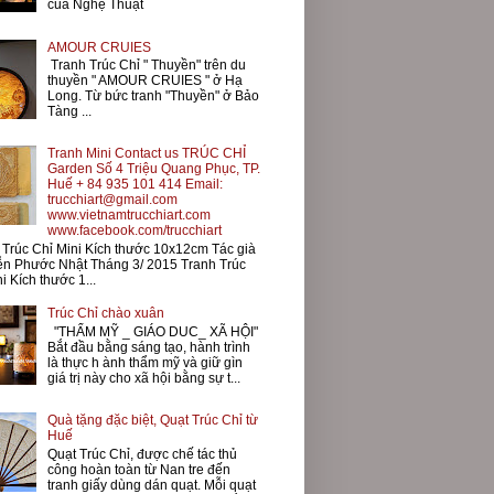
của Nghệ Thuật
AMOUR CRUIES
Tranh Trúc Chỉ " Thuyền" trên du
thuyền " AMOUR CRUIES " ở Hạ
Long. Từ bức tranh "Thuyền" ở Bảo
Tàng ...
Tranh Mini Contact us TRÚC CHỈ
Garden Số 4 Triệu Quang Phục, TP.
Huế + 84 935 101 414 Email:
trucchiart@gmail.com
www.vietnamtrucchiart.com
www.facebook.com/trucchiart
Trúc Chỉ Mini Kích thước 10x12cm Tác già
ễn Phước Nhật Tháng 3/ 2015 Tranh Trúc
i Kích thước 1...
Trúc Chỉ chào xuân
"THẨM MỸ _ GIÁO DUC_ XÃ HỘI"
Bắt đầu bằng sáng tạo, hành trình
là thực h ành thẩm mỹ và giữ gìn
giá trị này cho xã hội bằng sự t...
Quà tặng đặc biệt, Quạt Trúc Chỉ từ
Huế
Quạt Trúc Chỉ, được chế tác thủ
công hoàn toàn từ Nan tre đến
tranh giấy dùng dán quạt. Mỗi quạt