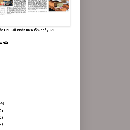
báo Phụ Nữ nhân triễn lãm ngày 1/9
o dõi
log
2)
2)
2)