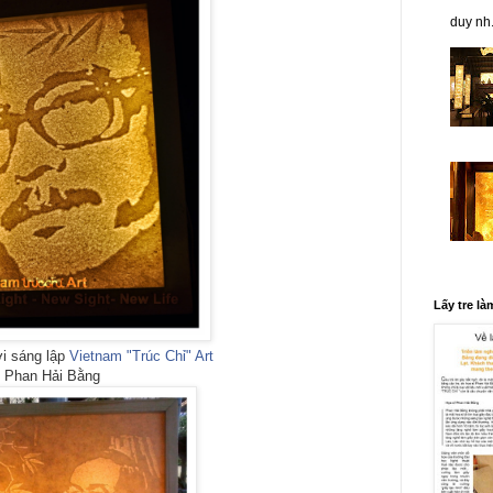
duy nh.
Lấy tre là
i sáng lập
Vietnam "Trúc Chỉ" Art
Phan Hải Bằng