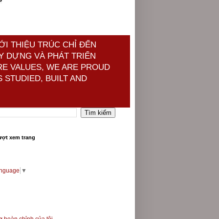
ỚI THIỆU TRÚC CHỈ ĐẾN
Y DỰNG VÀ PHÁT TRIỂN
RE VALUES, WE ARE PROUD
 STUDIED, BUILT AND
ượt xem trang
anguage
▼