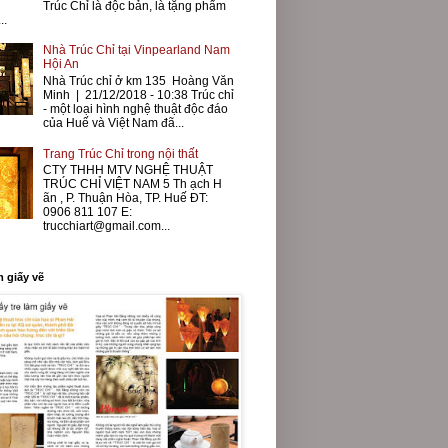
Trúc Chỉ là độc bản, là tặng phẩm
..
Nhà Trúc Chỉ tại Vinpearland Nam
Hội An
Nhà Trúc chỉ ở km 135 Hoàng Văn
Minh | 21/12/2018 - 10:38 Trúc chỉ
- một loại hình nghệ thuật độc đáo
của Huế và Việt Nam đã...
Trang Trúc Chỉ trong nội thất
CTY THHH MTV NGHỆ THUẬT
TRÚC CHỈ VIỆT NAM 5 Th ạch H
ãn , P. Thuận Hòa, TP. Huế ĐT:
0906 811 107 E:
trucchiart@gmail.com...
m giấy vẽ