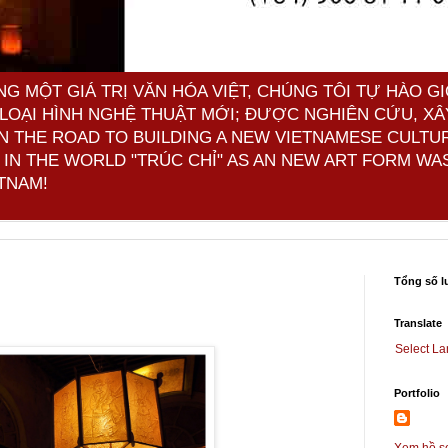
 MỘT GIÁ TRỊ VĂN HÓA VIỆT, CHÚNG TÔI TỰ HÀO GI
LOẠI HÌNH NGHỆ THUẬT MỚI; ĐƯỢC NGHIÊN CỨU, XÂ
ON THE ROAD TO BUILDING A NEW VIETNAMESE CULTU
IN THE WORLD "TRÚC CHỈ" AS AN NEW ART FORM WAS
TNAM!
Tổng số l
Translate
Select L
Portfolio