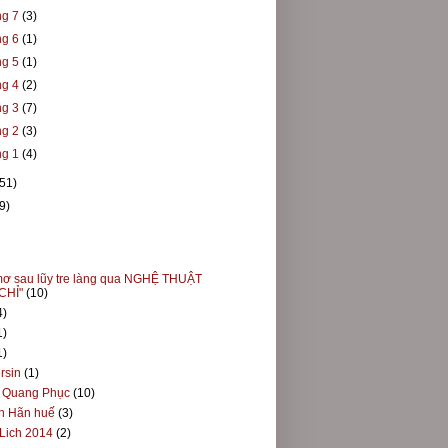
ng 7
(3)
ng 6
(1)
ng 5
(1)
ng 4
(2)
ng 3
(7)
ng 2
(3)
ng 1
(4)
(51)
9)
mơ sau lũy tre làng qua NGHỆ THUẬT
CHỈ"
(10)
4)
1)
1)
rsin
(1)
u Quang Phục
(10)
h Hãn huế
(3)
Lich 2014
(2)