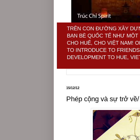
TRÊN CON ĐƯỜNG XÂY DỰNG
BẠN BÈ QUỐC TẾ NHƯ MỘT 
CHO HUẾ, CHO VIỆT NAM! 
TO INTRODUCE TO FRIENDS 
DEVELOPMENT TO HUE, VIE
15/12/12
Phép cộng và sự trở về/