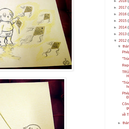
►
2018
(
►
2017
►
2016
►
2015
►
2014
►
2013
▼
2012
(
▼
thá
Phép
"Trú
Repo
TRÚ
H
"Trú
h
Phép
Đ
Công
g
về T
►
thá