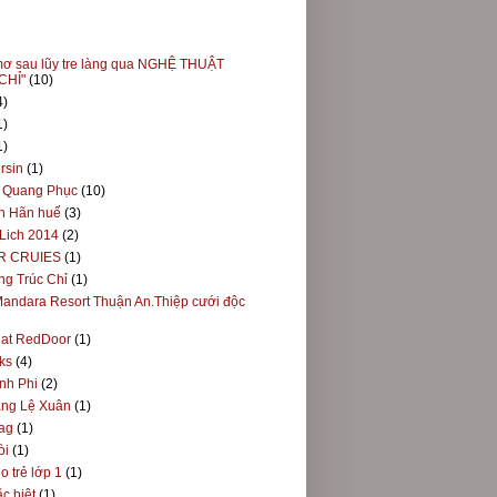
mơ sau lũy tre làng qua NGHỆ THUẬT
CHỈ"
(10)
4)
1)
1)
rsin
(1)
u Quang Phục
(10)
h Hãn huế
(3)
Lich 2014
(2)
R CRUIES
(1)
ng Trúc Chỉ
(1)
andara Resort Thuận An.Thiệp cưới độc
k at RedDoor
(1)
ks
(4)
Ánh Phi
(2)
ng Lệ Xuân
(1)
ag
(1)
òi
(1)
o trẻ lớp 1
(1)
c biệt
(1)