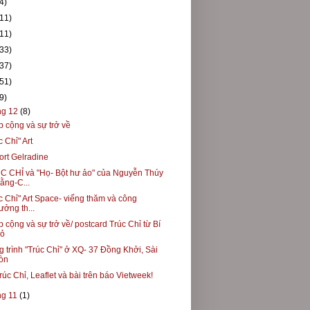
4)
(11)
(11)
(33)
(37)
(51)
9)
ng 12
(8)
 cộng và sự trở về
c Chỉ" Art
rt Gelradine
C CHỈ và "Họ- Bột hư ảo" của Nguyễn Thúy
ằng-C...
c Chỉ" Art Space- viếng thăm và công
ưởng th...
 cộng và sự trở về/ postcard Trúc Chỉ từ Bí
ỏ
 trình "Trúc Chỉ" ở XQ- 37 Đồng Khởi, Sài
òn
rúc Chỉ, Leaflet và bài trên báo Vietweek!
ng 11
(1)