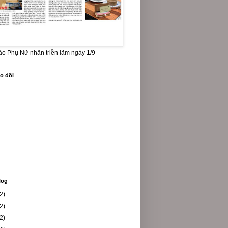
báo Phụ Nữ nhân triễn lãm ngày 1/9
o dõi
log
2)
2)
2)