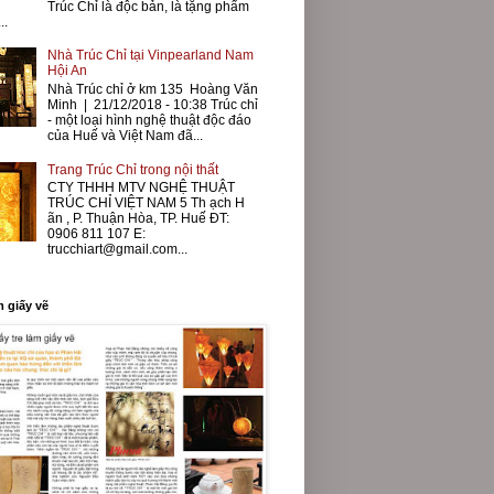
Trúc Chỉ là độc bản, là tặng phẩm
..
Nhà Trúc Chỉ tại Vinpearland Nam
Hội An
Nhà Trúc chỉ ở km 135 Hoàng Văn
Minh | 21/12/2018 - 10:38 Trúc chỉ
- một loại hình nghệ thuật độc đáo
của Huế và Việt Nam đã...
Trang Trúc Chỉ trong nội thất
CTY THHH MTV NGHỆ THUẬT
TRÚC CHỈ VIỆT NAM 5 Th ạch H
ãn , P. Thuận Hòa, TP. Huế ĐT:
0906 811 107 E:
trucchiart@gmail.com...
m giấy vẽ