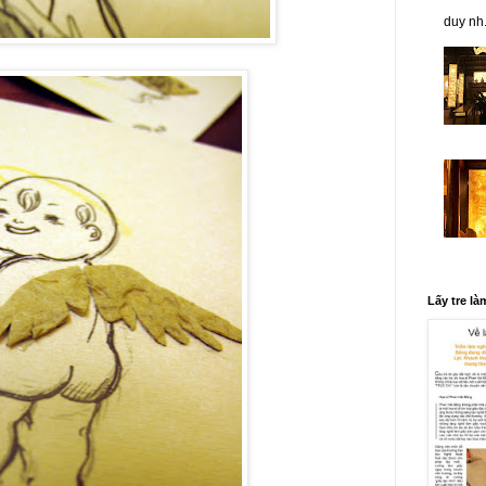
duy nh.
Lấy tre là