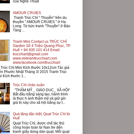
của Nghệ Thuật
AMOUR CRUIES
Tranh Trúc Chỉ " Thuyền" trên du
thuyền " AMOUR CRUIES " ở Hạ
Long. Từ bức tranh "Thuyền" ở Bảo
Tàng ...
Tranh Mini Contact us TRÚC CHỈ
Garden Số 4 Triệu Quang Phục, TP.
Huế + 84 935 101 414 Email:
trucchiart@gmail.com
www.vietnamtrucchiart.com
www.facebook.com/trucchiart
Trúc Chỉ Mini Kích thước 10x12cm Tác già
ễn Phước Nhật Tháng 3/ 2015 Tranh Trúc
i Kích thước 1...
Trúc Chỉ chào xuân
"THẨM MỸ _ GIÁO DUC_ XÃ HỘI"
Bắt đầu bằng sáng tạo, hành trình
là thực h ành thẩm mỹ và giữ gìn
giá trị này cho xã hội bằng sự t...
Quà tặng đặc biệt, Quạt Trúc Chỉ từ
Huế
Quạt Trúc Chỉ, được chế tác thủ
công hoàn toàn từ Nan tre đến
tranh giấy dùng dán quạt. Mỗi quạt