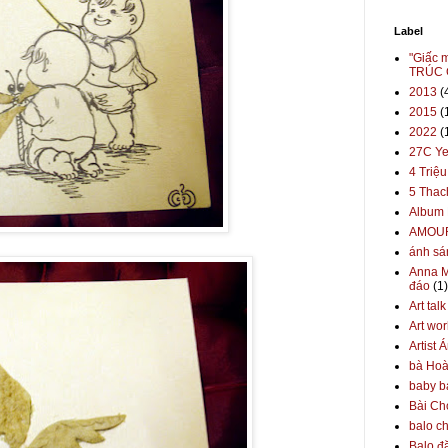
Label
"Giấc 
TRÚC 
2013
(
2015
(
2022
(
27C Ye
4 Triệ
5 Thac
Album 
AMOU
ánh sá
Anna M
đáo
(1)
Art tal
Art wor
Artist 
bà Hoà
baby b
Bài Ch
balo ch
Balo đặ