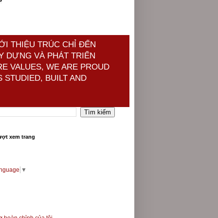
ỚI THIỆU TRÚC CHỈ ĐẾN
Y DỰNG VÀ PHÁT TRIỂN
RE VALUES, WE ARE PROUD
 STUDIED, BUILT AND
ượt xem trang
anguage
▼