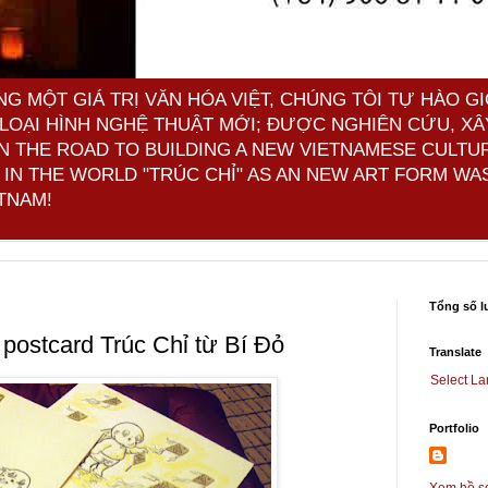
 MỘT GIÁ TRỊ VĂN HÓA VIỆT, CHÚNG TÔI TỰ HÀO GI
LOẠI HÌNH NGHỆ THUẬT MỚI; ĐƯỢC NGHIÊN CỨU, XÂ
ON THE ROAD TO BUILDING A NEW VIETNAMESE CULTU
IN THE WORLD "TRÚC CHỈ" AS AN NEW ART FORM WAS
TNAM!
Tổng số l
 postcard Trúc Chỉ từ Bí Đỏ
Translate
Select L
Portfolio