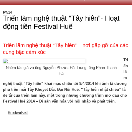
9/4/14
Triển lãm nghệ thuật “Tây hiên”- Hoạt
động tiền Festival Huế
Triển lãm nghệ thuật “Tây hiên” – nơi gặp gỡ của các
cung bậc cảm xúc
Tri
ển
Nhóm tác giả và ông Nguyễn Phước Hải Trung, ông Phan Thanh
lã
Hải
m
nghệ thuật “Tây hiên” khai mạc chiều tối 9/4/2014 khi ánh tà dương
phủ trên mái Tây Khuyết Đài, Đại Nội Huế. “Tây hiên nhật chiếu” là
đề từ của triển lãm này, một trong những chương trình mở đầu cho
Festival Huế 2014 – Di sản văn hóa với hội nhập và phát triển.
Huefestival