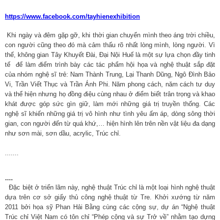
https://www.facebook.com/tayhienexhibition
Khi ngày và đêm gặp gỡ, khi thời gian chuyển mình theo áng trời chiều,
con người cũng theo đó mà cảm thấu rõ nhất lòng mình, lòng người. Vì
thế, không gian Tây Khuyết Đài, Đại Nội Huế là một sự lựa chọn đầy tinh
tế để làm điểm trình bày các tác phẩm hội họa và nghệ thuật sắp đặt
của nhóm nghệ sĩ trẻ: Nam Thành Trung, Lại Thanh Dũng, Ngô Đình Bảo
Vi, Trần Viết Thục và Trần Ánh Phi. Năm phong cách, năm cách tư duy
và thể hiện nhưng họ đồng điệu cùng nhau ở điểm biết trân trọng và khao
khát được góp sức gìn giữ, làm mới những giá trị truyền thống. Các
nghệ sĩ khiến những giá trị vô hình như tình yêu ấm áp, dòng sông thời
gian, con người đến từ quá khứ,… hiện hình lên trên nền vật liệu đa dạng
như sơn mài, sơn dầu, acrylic, Trúc chỉ.
.......
....
Đặc biệt ở triển lãm này, nghệ thuật Trúc chỉ là một loại hình nghệ thuật
dựa trên cơ sở giấy thủ công nghệ thuật từ Tre. Khởi xướng từ năm
2011 bởi họa sỹ Phan Hải Bằng cùng các cộng sự, dự án “Nghệ thuật
Trúc chỉ Việt Nam có tôn chỉ “Phép cộng và sự Trở về” nhằm tạo dựng