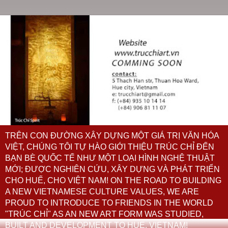
TRÊN CON ĐƯỜNG XÂY DỰNG MỘT GIÁ TRỊ VĂN HÓA
VIỆT, CHÚNG TÔI TỰ HÀO GIỚI THIỆU TRÚC CHỈ ĐẾN
BẠN BÈ QUỐC TẾ NHƯ MỘT LOẠI HÌNH NGHỆ THUẬT
MỚI; ĐƯỢC NGHIÊN CỨU, XÂY DỰNG VÀ PHÁT TRIỂN
CHO HUẾ, CHO VIỆT NAM! ON THE ROAD TO BUILDING
A NEW VIETNAMESE CULTURE VALUES, WE ARE
PROUD TO INTRODUCE TO FRIENDS IN THE WORLD
"TRÚC CHỈ" AS AN NEW ART FORM WAS STUDIED,
BUILT AND DEVELOPMENT TO HUE, VIETNAM!