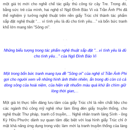
một giá trị mới cho nghề chế tác giấy thủ công từ cây Tre. Trong đó,
bằng sức trẻ của mình, hai nghệ sĩ Ngô Đình Bảo Vi và Trần Ánh Phi đã
thể nghiệm ý tưởng nghệ thuật trên nền giấy Trúc chỉ thành tác phẩm
sắp đặt nghệ thuật “… vì tình yêu là đủ cho tình yêu…” và bốn bức tranh
khổ lớn mang tên “Sông ơi”.
Những biểu tượng trong tác phẩm nghệ thuật sắp đặt "...vì tình yêu là đủ
cho tình yêu..." của Ngô Đình Bảo Vi
Một trong bốn bức tranh mang tựa đề "Sông ơi" của nghệ sĩ Trần Ánh Phi
gợi cho người xem về những hình ảnh thiên nhiên, ẩn trong đó còn có cả
dòng sông của hoài niệm, của hiện vật nhuốm màu quá khứ ẩn chìm giữ
lòng thời gian,...
Một giá trị thực tiễn đáng lưu tâm của giấy Trúc chỉ là nền chất liệu cho
các ngành thủ công mỹ nghệ như làm lồng đèn giấy truyền thống, cho
nghệ thuật Thư pháp, tranh cổ truyền,... Nghệ nhân tranh làng Sình - ông
Kỳ Hữu Phước dành sự quan tâm đặc biệt với loại hình giấy Trúc chỉ ở
mặt khả năng ứng dụng trong việc làm mới lạ tranh truyền thống của làng